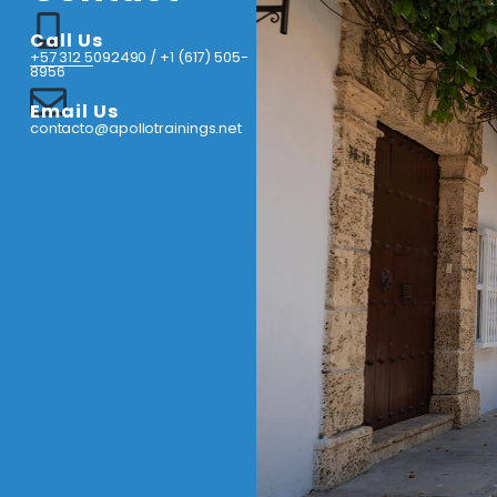
Call Us
+57 312 5092490 / +1 (617) 505-
8956
Email Us
contacto@apollotrainings.net