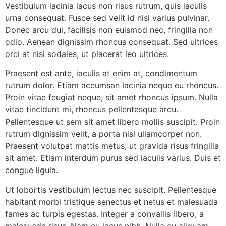
Vestibulum lacinia lacus non risus rutrum, quis iaculis
urna consequat. Fusce sed velit id nisi varius pulvinar.
Donec arcu dui, facilisis non euismod nec, fringilla non
odio. Aenean dignissim rhoncus consequat. Sed ultrices
orci at nisi sodales, ut placerat leo ultrices.
Praesent est ante, iaculis at enim at, condimentum
rutrum dolor. Etiam accumsan lacinia neque eu rhoncus.
Proin vitae feugiat neque, sit amet rhoncus ipsum. Nulla
vitae tincidunt mi, rhoncus pellentesque arcu.
Pellentesque ut sem sit amet libero mollis suscipit. Proin
rutrum dignissim velit, a porta nisl ullamcorper non.
Praesent volutpat mattis metus, ut gravida risus fringilla
sit amet. Etiam interdum purus sed iaculis varius. Duis et
congue ligula.
Ut lobortis vestibulum lectus nec suscipit. Pellentesque
habitant morbi tristique senectus et netus et malesuada
fames ac turpis egestas. Integer a convallis libero, a
malesuada risus. Nam eu lacus nibh. Nulla eu aliquam